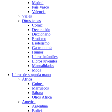
Madrid
País Vasco
Valencia
Viajes
Otros temas
Cómic
Decoración
Diccionario
Erotismo
Esoterismo
Gastronomía
Humor
Libros infantiles
Libros juveniles
Manualidades
Moda
Libros de segunda mano
África
Guinea
Marruecos
Sáhara
Otros África
América
Argentina
Bolivia