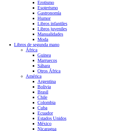
Erotismo
Esoterismo
Gastronomía
Humor
Libros infantiles
Libros juveniles
Manualidades
Moda
Libros de segunda mano
África
Guinea
Marruecos
Sáhara
Otros África
América
Argentina
Bolivia
Brasil
Chile
Colombia
Cuba
Ecuador
Estados Unidos
México
Nicaragua