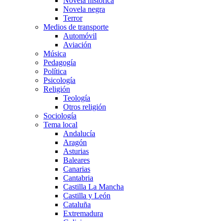
Novela histórica
Novela negra
Terror
Medios de transporte
Automóvil
Aviación
Música
Pedagogía
Política
Psicología
Religión
Teología
Otros religión
Sociología
Tema local
Andalucía
Aragón
Asturias
Baleares
Canarias
Cantabria
Castilla La Mancha
Castilla y León
Cataluña
Extremadura