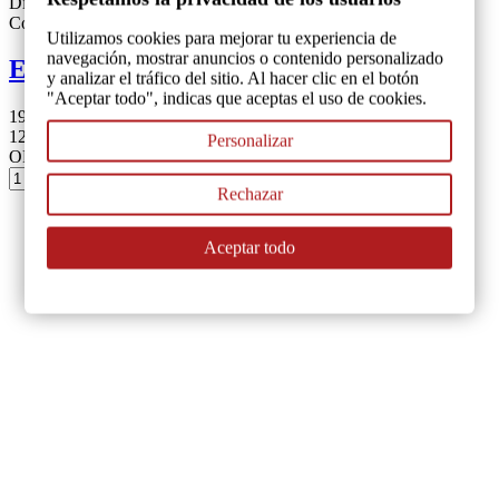
Disponible
Colombia
Utilizamos cookies para mejorar tu experiencia de
navegación, mostrar anuncios o contenido personalizado
EL HOMBRE QUE FUE UN PUEBLO
y analizar el tráfico del sitio. Al hacer clic en el botón
"Aceptar todo", indicas que aceptas el uso de cookies.
19051
12,00 €
Personalizar
ORTIZ MÁRQUEZ, Julio
Añadir al carrito
Rechazar
Aceptar todo