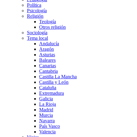
Política
Psicología
Religión
Teología
Otros religión
Sociología
Tema local
Andalucía
Aragón
Asturias
Baleares
Canarias
Cantabria
Castilla La Mancha
Castilla y León
Cataluña
Extremadura
Galicia
La Rioja
Madrid
Murcia
Navarra
País Vasco
Valencia