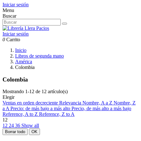
Iniciar sesión
Menu
Buscar
Iniciar sesión
0
Carrito
Inicio
Libros de segunda mano
América
Colombia
Colombia
Mostrando 1-12 de 12 artículo(s)
Elegir
Ventas en orden decreciente
Relevancia
Nombre, A a Z
Nombre, Z
a A
Precio: de más bajo a más alto
Precio, de más alto a más bajo
Reference, A to Z
Reference, Z to A
12
12
24
36
Show all
Borrar todo
OK