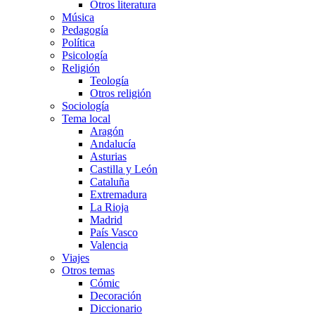
Otros literatura
Música
Pedagogía
Política
Psicología
Religión
Teología
Otros religión
Sociología
Tema local
Aragón
Andalucía
Asturias
Castilla y León
Cataluña
Extremadura
La Rioja
Madrid
País Vasco
Valencia
Viajes
Otros temas
Cómic
Decoración
Diccionario