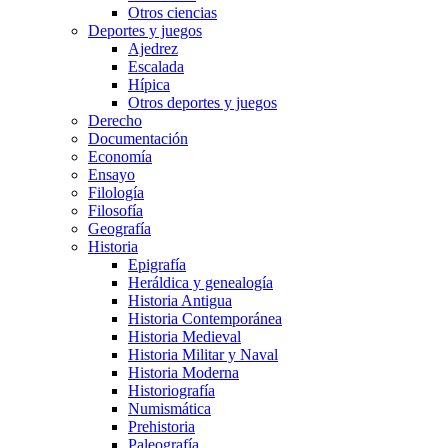
Otros ciencias
Deportes y juegos
Ajedrez
Escalada
Hípica
Otros deportes y juegos
Derecho
Documentación
Economía
Ensayo
Filología
Filosofía
Geografía
Historia
Epigrafía
Heráldica y genealogía
Historia Antigua
Historia Contemporánea
Historia Medieval
Historia Militar y Naval
Historia Moderna
Historiografía
Numismática
Prehistoria
Paleografía