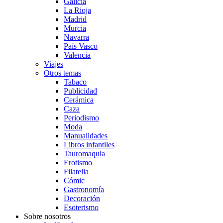
Galicia
La Rioja
Madrid
Murcia
Navarra
País Vasco
Valencia
Viajes
Otros temas
Tabaco
Publicidad
Cerámica
Caza
Periodismo
Moda
Manualidades
Libros infantiles
Tauromaquia
Erotismo
Filatelia
Cómic
Gastronomía
Decoración
Esoterismo
Sobre nosotros