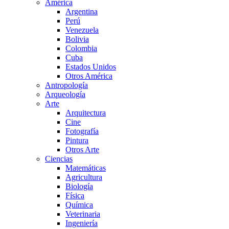
América
Argentina
Perú
Venezuela
Bolivia
Colombia
Cuba
Estados Unidos
Otros América
Antropología
Arqueología
Arte
Arquitectura
Cine
Fotografía
Pintura
Otros Arte
Ciencias
Matemáticas
Agricultura
Biología
Física
Química
Veterinaria
Ingeniería