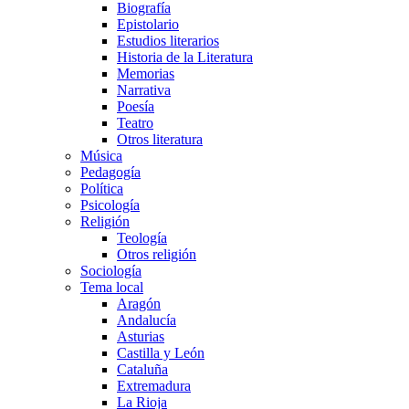
Biografía
Epistolario
Estudios literarios
Historia de la Literatura
Memorias
Narrativa
Poesía
Teatro
Otros literatura
Música
Pedagogía
Política
Psicología
Religión
Teología
Otros religión
Sociología
Tema local
Aragón
Andalucía
Asturias
Castilla y León
Cataluña
Extremadura
La Rioja