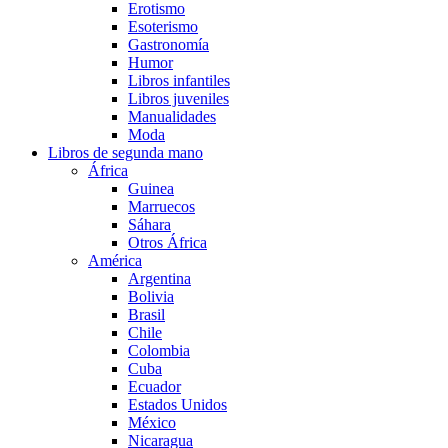
Erotismo
Esoterismo
Gastronomía
Humor
Libros infantiles
Libros juveniles
Manualidades
Moda
Libros de segunda mano
África
Guinea
Marruecos
Sáhara
Otros África
América
Argentina
Bolivia
Brasil
Chile
Colombia
Cuba
Ecuador
Estados Unidos
México
Nicaragua