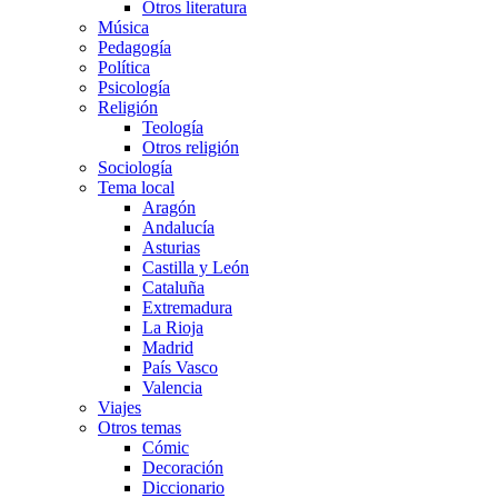
Otros literatura
Música
Pedagogía
Política
Psicología
Religión
Teología
Otros religión
Sociología
Tema local
Aragón
Andalucía
Asturias
Castilla y León
Cataluña
Extremadura
La Rioja
Madrid
País Vasco
Valencia
Viajes
Otros temas
Cómic
Decoración
Diccionario