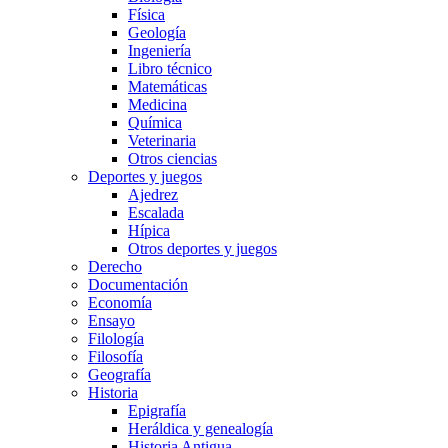
Física
Geología
Ingeniería
Libro técnico
Matemáticas
Medicina
Química
Veterinaria
Otros ciencias
Deportes y juegos
Ajedrez
Escalada
Hípica
Otros deportes y juegos
Derecho
Documentación
Economía
Ensayo
Filología
Filosofía
Geografía
Historia
Epigrafía
Heráldica y genealogía
Historia Antigua