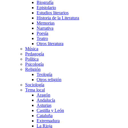
Biografía
Epistolario
Estudios literarios
Historia de la Literatura
Memorias
Narrativa
Poesía
Teatro
Otros literatura
Música
Pedagogía
Política
Psicología
Religión
Teología
Otros religión
Sociología
Tema local
Aragón
Andalucía
Asturias
Castilla y León
Cataluña
Extremadura
La Rioja