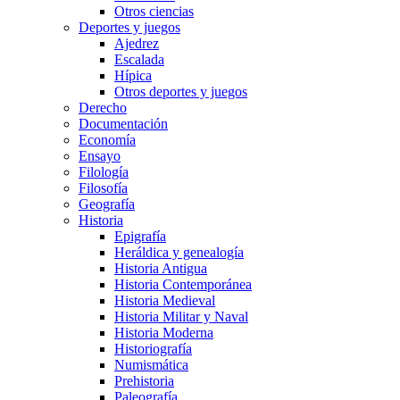
Otros ciencias
Deportes y juegos
Ajedrez
Escalada
Hípica
Otros deportes y juegos
Derecho
Documentación
Economía
Ensayo
Filología
Filosofía
Geografía
Historia
Epigrafía
Heráldica y genealogía
Historia Antigua
Historia Contemporánea
Historia Medieval
Historia Militar y Naval
Historia Moderna
Historiografía
Numismática
Prehistoria
Paleografía