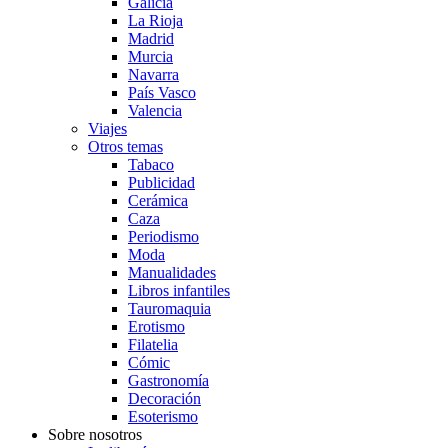
Galicia
La Rioja
Madrid
Murcia
Navarra
País Vasco
Valencia
Viajes
Otros temas
Tabaco
Publicidad
Cerámica
Caza
Periodismo
Moda
Manualidades
Libros infantiles
Tauromaquia
Erotismo
Filatelia
Cómic
Gastronomía
Decoración
Esoterismo
Sobre nosotros