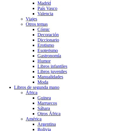
Madrid
País Vasco
Valencia
Viajes
Otros temas
Cómic
Decoración
Diccionario
Erotismo
Esoterismo
Gastronomía
Humor
Libros infantiles
Libros juveniles
Manualidades
Moda
Libros de segunda mano
África
Guinea
Marruecos
Sáhara
Otros África
América
Argentina
Bolivia