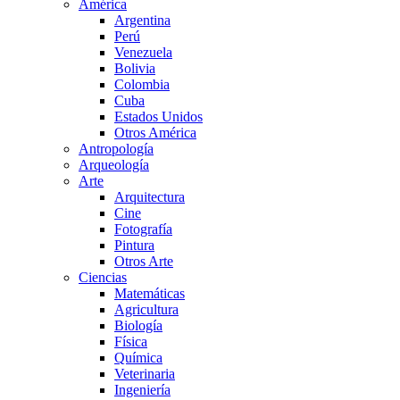
América
Argentina
Perú
Venezuela
Bolivia
Colombia
Cuba
Estados Unidos
Otros América
Antropología
Arqueología
Arte
Arquitectura
Cine
Fotografía
Pintura
Otros Arte
Ciencias
Matemáticas
Agricultura
Biología
Física
Química
Veterinaria
Ingeniería