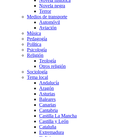
Novela histórica
Novela negra
Terror
Medios de transporte
Automóvil
Aviación
Música
Pedagogía
Política
Psicología
Religión
Teología
Otros religión
Sociología
Tema local
Andalucía
Aragón
Asturias
Baleares
Canarias
Cantabria
Castilla La Mancha
Castilla y León
Cataluña
Extremadura