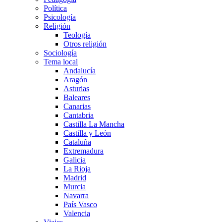
Política
Psicología
Religión
Teología
Otros religión
Sociología
Tema local
Andalucía
Aragón
Asturias
Baleares
Canarias
Cantabria
Castilla La Mancha
Castilla y León
Cataluña
Extremadura
Galicia
La Rioja
Madrid
Murcia
Navarra
País Vasco
Valencia