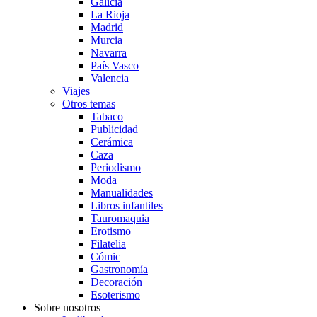
Galicia
La Rioja
Madrid
Murcia
Navarra
País Vasco
Valencia
Viajes
Otros temas
Tabaco
Publicidad
Cerámica
Caza
Periodismo
Moda
Manualidades
Libros infantiles
Tauromaquia
Erotismo
Filatelia
Cómic
Gastronomía
Decoración
Esoterismo
Sobre nosotros