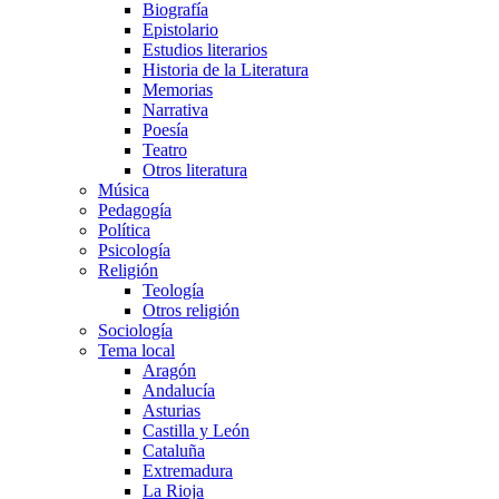
Biografía
Epistolario
Estudios literarios
Historia de la Literatura
Memorias
Narrativa
Poesía
Teatro
Otros literatura
Música
Pedagogía
Política
Psicología
Religión
Teología
Otros religión
Sociología
Tema local
Aragón
Andalucía
Asturias
Castilla y León
Cataluña
Extremadura
La Rioja