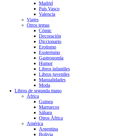
Madrid
País Vasco
Valencia
Viajes
Otros temas
Cómic
Decoración
Diccionario
Erotismo
Esoterismo
Gastronomía
Humor
Libros infantiles
Libros juveniles
Manualidades
Moda
Libros de segunda mano
África
Guinea
Marruecos
Sáhara
Otros África
América
Argentina
Bolivia