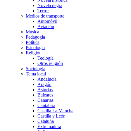
Novela histórica
Novela negra
Terror
Medios de transporte
Automóvil
Aviación
Música
Pedagogía
Política
Psicología
Religión
Teología
Otros religión
Sociología
Tema local
Andalucía
Aragón
Asturias
Baleares
Canarias
Cantabria
Castilla La Mancha
Castilla y León
Cataluña
Extremadura