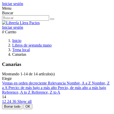
Iniciar sesión
Menu
Buscar
Iniciar sesión
0
Carrito
Inicio
Libros de segunda mano
Tema local
Canarias
Canarias
Mostrando 1-14 de 14 artículo(s)
Elegir
Ventas en orden decreciente
Relevancia
Nombre, A a Z
Nombre, Z
a A
Precio: de más bajo a más alto
Precio, de más alto a más bajo
Reference, A to Z
Reference, Z to A
14
12
24
36
Show all
Borrar todo
OK