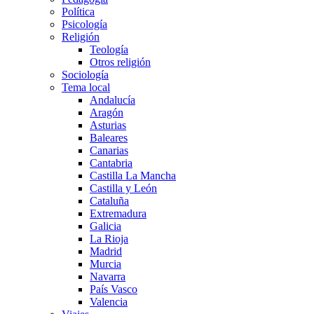
Política
Psicología
Religión
Teología
Otros religión
Sociología
Tema local
Andalucía
Aragón
Asturias
Baleares
Canarias
Cantabria
Castilla La Mancha
Castilla y León
Cataluña
Extremadura
Galicia
La Rioja
Madrid
Murcia
Navarra
País Vasco
Valencia