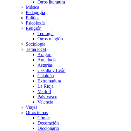
Otros literatura
Música
Pedagogía
Política
Psicología
Religión
Teología
Otros religión
Sociología
Tema local
Aragón
Andalucía
Asturias
Castilla y León
Cataluña
Extremadura
La Rioja
Madrid
País Vasco
Valencia
Viajes
Otros temas
Cómic
Decoración
Diccionario