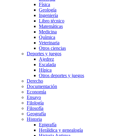
Física
Geología
Ingeniería
Libro técnico
Matemáticas
Medicina
Química
Veterinaria
Otros ciencias
Deportes y juegos
Ajedrez
Escalada
Hípica
Otros deportes y juegos
Derecho
Documentación
Economía
Ensayo
Filología
Filosofía
Geografía
Historia
Epigrafía
Heráldica y genealogía
Historia Antigua