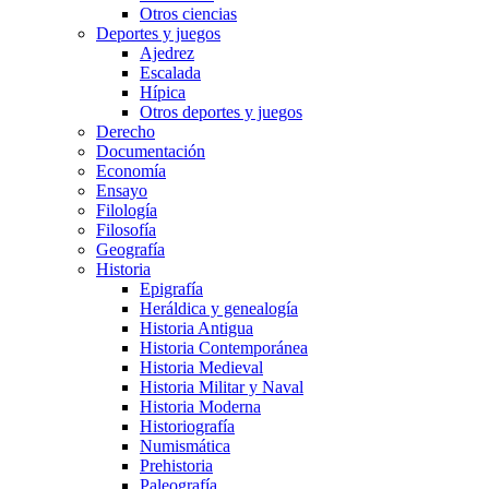
Otros ciencias
Deportes y juegos
Ajedrez
Escalada
Hípica
Otros deportes y juegos
Derecho
Documentación
Economía
Ensayo
Filología
Filosofía
Geografía
Historia
Epigrafía
Heráldica y genealogía
Historia Antigua
Historia Contemporánea
Historia Medieval
Historia Militar y Naval
Historia Moderna
Historiografía
Numismática
Prehistoria
Paleografía