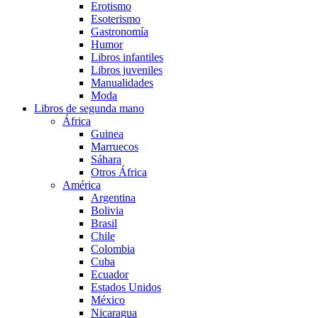
Erotismo
Esoterismo
Gastronomía
Humor
Libros infantiles
Libros juveniles
Manualidades
Moda
Libros de segunda mano
África
Guinea
Marruecos
Sáhara
Otros África
América
Argentina
Bolivia
Brasil
Chile
Colombia
Cuba
Ecuador
Estados Unidos
México
Nicaragua