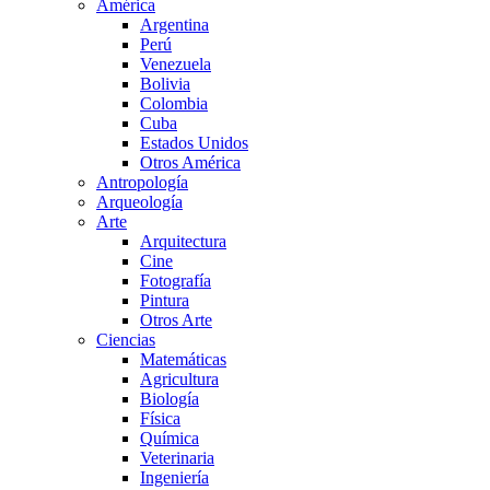
América
Argentina
Perú
Venezuela
Bolivia
Colombia
Cuba
Estados Unidos
Otros América
Antropología
Arqueología
Arte
Arquitectura
Cine
Fotografía
Pintura
Otros Arte
Ciencias
Matemáticas
Agricultura
Biología
Física
Química
Veterinaria
Ingeniería