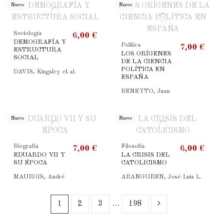
Nuevo
Nuevo
Sociología
6,00 €
DEMOGRAFÍA Y
Política
7,00 €
ESTRUCTURA
LOS ORÍGENES
SOCIAL
DE LA CIENCIA
POLÍTICA EN
DAVIS, Kingsley et al.
ESPAÑA
BENEYTO, Juan
Nuevo
Nuevo
Biografía
Filosofía
7,00 €
6,00 €
EDUARDO VII Y
LA CRISIS DEL
SU ÉPOCA
CATOLICISMO
MAUROIS, André
ARANGUREN, José Luis L.
1
2
3
…
198