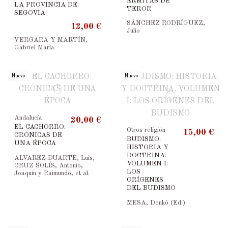
ERMITAS DE
LA PROVINCIA DE
TEROR
SEGOVIA
SÁNCHEZ RODRÍGUEZ,
12,00 €
Julio
VERGARA Y MARTÍN,
Gabriel María
Nuevo
Nuevo
Andalucía
20,00 €
EL CACHORRO:
Otros religión
15,00 €
CRÓNICAS DE
BUDISMO:
UNA ÉPOCA
HISTORIA Y
DOCTRINA.
ÁLVAREZ DUARTE, Luis,
VOLUMEN I:
CRUZ SOLÍS, Antonio,
LOS
Joaquín y Raimundo, et al.
ORÍGENES
DEL BUDISMO
MESA, Denkô (Ed.)