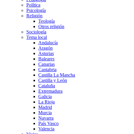
Política
Psicología
Religión
Teología
Otros religión
Sociología
Tema local
Andalucía
Aragón
Asturias
Baleares
Canarias
Cantabria
Castilla La Mancha
Castilla y León
Cataluña
Extremadura
Galicia
La Rioja
Madrid
Murcia
Navarra
País Vasco
Valencia