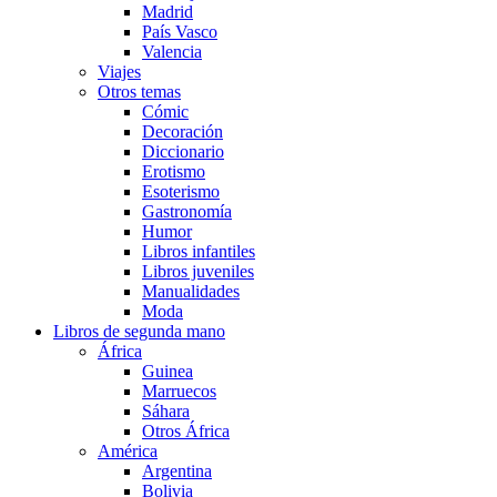
Madrid
País Vasco
Valencia
Viajes
Otros temas
Cómic
Decoración
Diccionario
Erotismo
Esoterismo
Gastronomía
Humor
Libros infantiles
Libros juveniles
Manualidades
Moda
Libros de segunda mano
África
Guinea
Marruecos
Sáhara
Otros África
América
Argentina
Bolivia