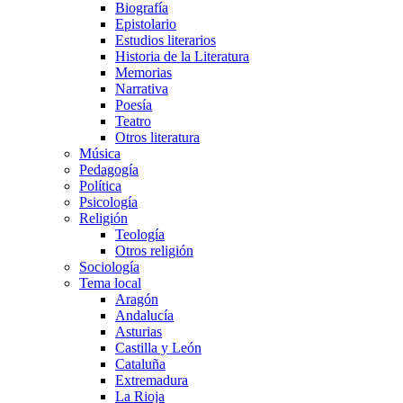
Biografía
Epistolario
Estudios literarios
Historia de la Literatura
Memorias
Narrativa
Poesía
Teatro
Otros literatura
Música
Pedagogía
Política
Psicología
Religión
Teología
Otros religión
Sociología
Tema local
Aragón
Andalucía
Asturias
Castilla y León
Cataluña
Extremadura
La Rioja