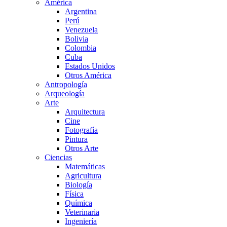
América
Argentina
Perú
Venezuela
Bolivia
Colombia
Cuba
Estados Unidos
Otros América
Antropología
Arqueología
Arte
Arquitectura
Cine
Fotografía
Pintura
Otros Arte
Ciencias
Matemáticas
Agricultura
Biología
Física
Química
Veterinaria
Ingeniería