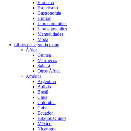
Erotismo
Esoterismo
Gastronomía
Humor
Libros infantiles
Libros juveniles
Manualidades
Moda
Libros de segunda mano
África
Guinea
Marruecos
Sáhara
Otros África
América
Argentina
Bolivia
Brasil
Chile
Colombia
Cuba
Ecuador
Estados Unidos
México
Nicaragua