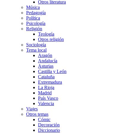
Otros literatura
Música
Pedagogía
Política
Psicología
Religión
Teología
Otros religión
Sociología
Tema local
Aragón
Andalucía
Asturias
Castilla y León
Cataluña
Extremadura
La Rioja
Madrid
País Vasco
Valencia
Viajes
Otros temas
Cómic
Decoración
Diccionario