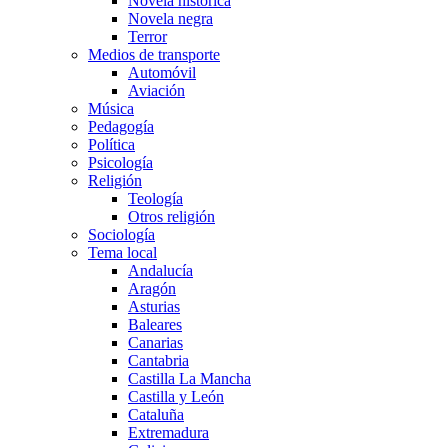
Novela histórica
Novela negra
Terror
Medios de transporte
Automóvil
Aviación
Música
Pedagogía
Política
Psicología
Religión
Teología
Otros religión
Sociología
Tema local
Andalucía
Aragón
Asturias
Baleares
Canarias
Cantabria
Castilla La Mancha
Castilla y León
Cataluña
Extremadura