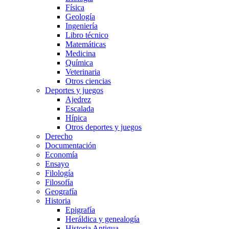
Física
Geología
Ingeniería
Libro técnico
Matemáticas
Medicina
Química
Veterinaria
Otros ciencias
Deportes y juegos
Ajedrez
Escalada
Hípica
Otros deportes y juegos
Derecho
Documentación
Economía
Ensayo
Filología
Filosofía
Geografía
Historia
Epigrafía
Heráldica y genealogía
Historia Antigua