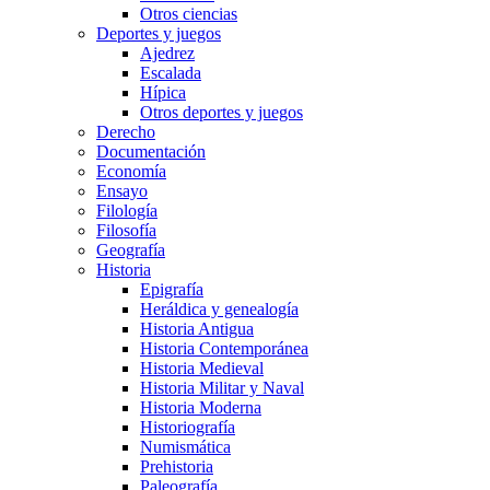
Otros ciencias
Deportes y juegos
Ajedrez
Escalada
Hípica
Otros deportes y juegos
Derecho
Documentación
Economía
Ensayo
Filología
Filosofía
Geografía
Historia
Epigrafía
Heráldica y genealogía
Historia Antigua
Historia Contemporánea
Historia Medieval
Historia Militar y Naval
Historia Moderna
Historiografía
Numismática
Prehistoria
Paleografía