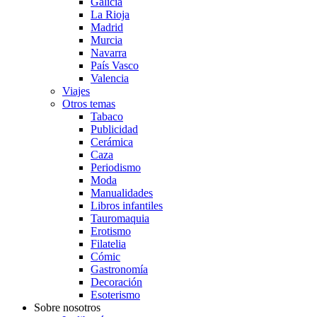
Galicia
La Rioja
Madrid
Murcia
Navarra
País Vasco
Valencia
Viajes
Otros temas
Tabaco
Publicidad
Cerámica
Caza
Periodismo
Moda
Manualidades
Libros infantiles
Tauromaquia
Erotismo
Filatelia
Cómic
Gastronomía
Decoración
Esoterismo
Sobre nosotros