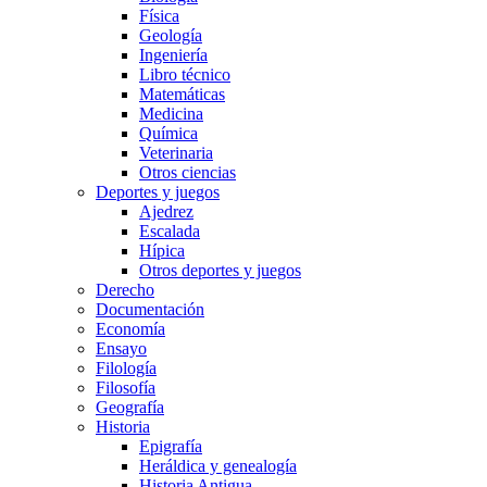
Física
Geología
Ingeniería
Libro técnico
Matemáticas
Medicina
Química
Veterinaria
Otros ciencias
Deportes y juegos
Ajedrez
Escalada
Hípica
Otros deportes y juegos
Derecho
Documentación
Economía
Ensayo
Filología
Filosofía
Geografía
Historia
Epigrafía
Heráldica y genealogía
Historia Antigua