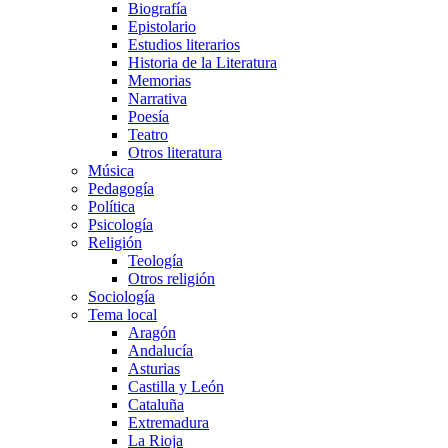
Biografía
Epistolario
Estudios literarios
Historia de la Literatura
Memorias
Narrativa
Poesía
Teatro
Otros literatura
Música
Pedagogía
Política
Psicología
Religión
Teología
Otros religión
Sociología
Tema local
Aragón
Andalucía
Asturias
Castilla y León
Cataluña
Extremadura
La Rioja