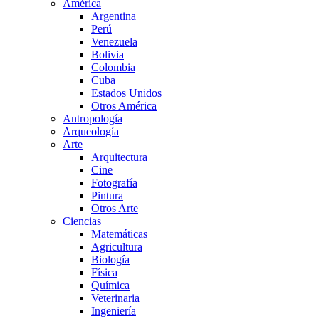
América
Argentina
Perú
Venezuela
Bolivia
Colombia
Cuba
Estados Unidos
Otros América
Antropología
Arqueología
Arte
Arquitectura
Cine
Fotografía
Pintura
Otros Arte
Ciencias
Matemáticas
Agricultura
Biología
Física
Química
Veterinaria
Ingeniería