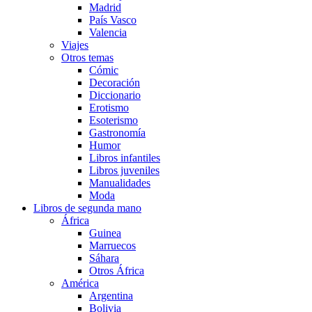
Madrid
País Vasco
Valencia
Viajes
Otros temas
Cómic
Decoración
Diccionario
Erotismo
Esoterismo
Gastronomía
Humor
Libros infantiles
Libros juveniles
Manualidades
Moda
Libros de segunda mano
África
Guinea
Marruecos
Sáhara
Otros África
América
Argentina
Bolivia